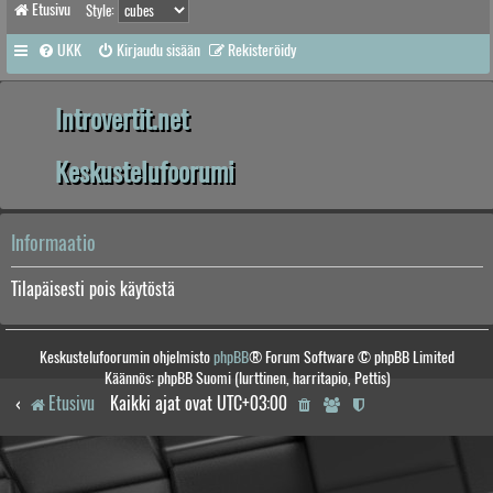
Etusivu
Style:
UKK
Kirjaudu sisään
Rekisteröidy
Introvertit.net
Keskustelufoorumi
Informaatio
Tilapäisesti pois käytöstä
Keskustelufoorumin ohjelmisto
phpBB
® Forum Software © phpBB Limited
Käännös: phpBB Suomi (lurttinen, harritapio, Pettis)
Etusivu
Kaikki ajat ovat
UTC+03:00