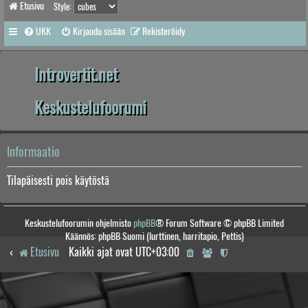
Etusivu
Style:
UKK
Kirjaudu sisään
Rekisteröidy
Introvertit.net
Keskustelufoorumi
Informaatio
Tilapäisesti pois käytöstä
Keskustelufoorumin ohjelmisto
phpBB
® Forum Software © phpBB Limited
Käännös: phpBB Suomi (lurttinen, harritapio, Pettis)
Etusivu
Kaikki ajat ovat
UTC+03:00