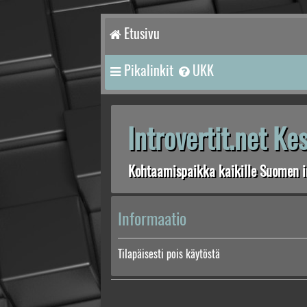
Etusivu
Pikalinkit
UKK
Introvertit.net K
Kohtaamispaikka kaikille Suomen in
Informaatio
Tilapäisesti pois käytöstä