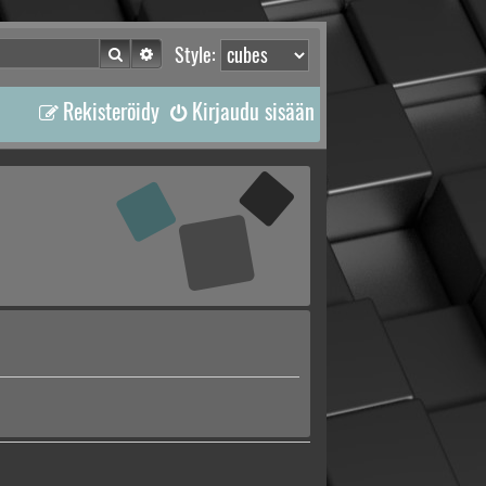
Etsi
Tarkennettu haku
Style:
Rekisteröidy
Kirjaudu sisään