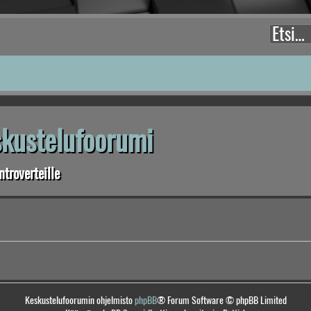
eskustelufoorumi
troverteille
Keskustelufoorumin ohjelmisto
phpBB
® Forum Software © phpBB Limited