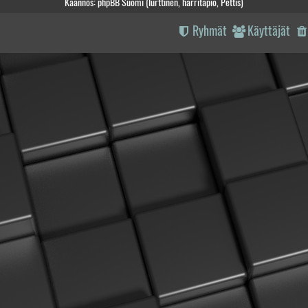
Käännös: phpBB Suomi (lurttinen, harritapio, Pettis)
Ryhmät
Käyttäjät