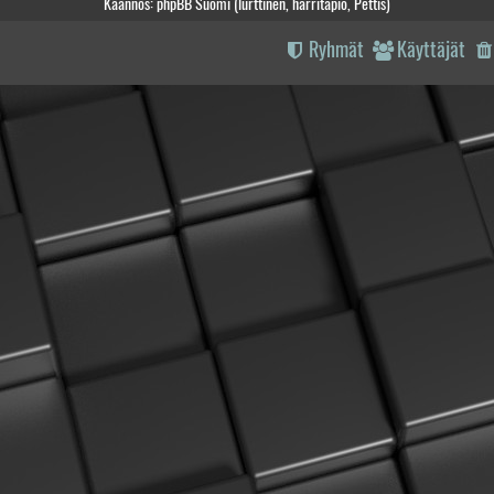
Käännös: phpBB Suomi (lurttinen, harritapio, Pettis)
Ryhmät
Käyttäjät