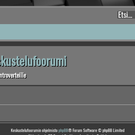
eskustelufoorumi
troverteille
Keskustelufoorumin ohjelmisto
phpBB
® Forum Software © phpBB Limited