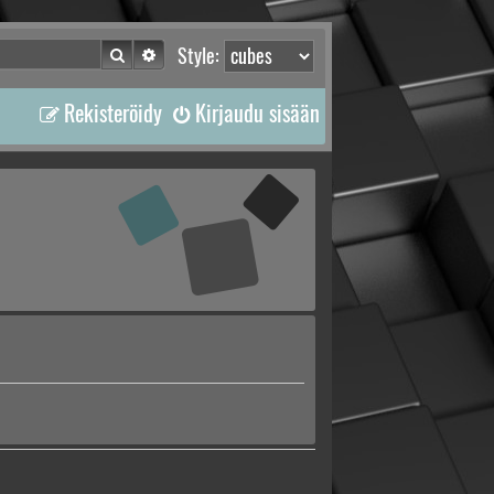
Etsi
Tarkennettu haku
Style:
Rekisteröidy
Kirjaudu sisään