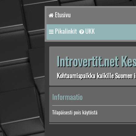
Etusivu
Pikalinkit
UKK
Introvertit.net K
Kohtaamispaikka kaikille Suomen in
Informaatio
Tilapäisesti pois käytöstä