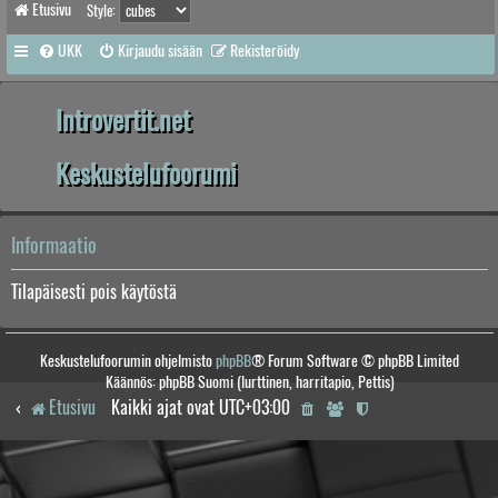
Etusivu
Style:
UKK
Kirjaudu sisään
Rekisteröidy
Introvertit.net
Keskustelufoorumi
Informaatio
Tilapäisesti pois käytöstä
Keskustelufoorumin ohjelmisto
phpBB
® Forum Software © phpBB Limited
Käännös: phpBB Suomi (lurttinen, harritapio, Pettis)
Etusivu
Kaikki ajat ovat
UTC+03:00