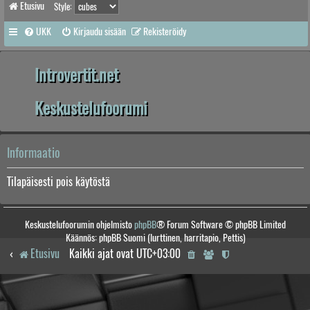
Etusivu
Style:
UKK
Kirjaudu sisään
Rekisteröidy
Introvertit.net
Keskustelufoorumi
Informaatio
Tilapäisesti pois käytöstä
Keskustelufoorumin ohjelmisto
phpBB
® Forum Software © phpBB Limited
Käännös: phpBB Suomi (lurttinen, harritapio, Pettis)
Etusivu
Kaikki ajat ovat
UTC+03:00