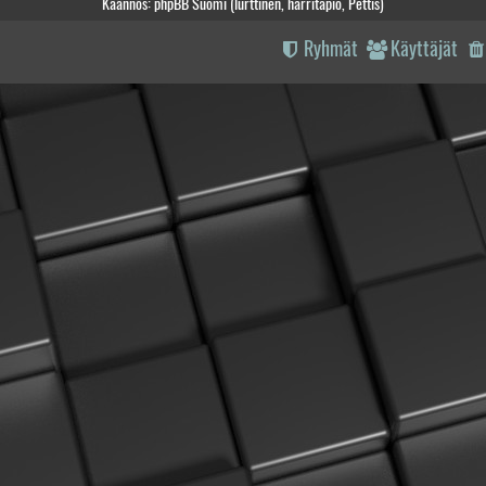
Käännös: phpBB Suomi (lurttinen, harritapio, Pettis)
Ryhmät
Käyttäjät