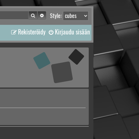
Etsi
Tarkennettu haku
Style:
Rekisteröidy
Kirjaudu sisään