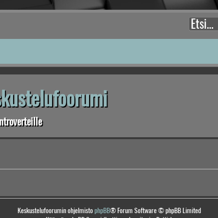
eskustelufoorumi
troverteille
Keskustelufoorumin ohjelmisto
phpBB
® Forum Software © phpBB Limited