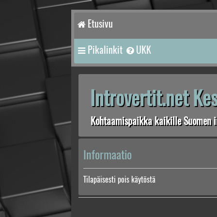
Etusivu
Pikalinkit
UKK
Introvertit.net K
Kohtaamispaikka kaikille Suomen in
Informaatio
Tilapäisesti pois käytöstä