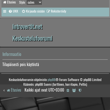
Etusivu
Style:
UKK
Kirjaudu sisään
Rekisteröidy
Introvertit.net
Keskustelufoorumi
Informaatio
Tilapäisesti pois käytöstä
Keskustelufoorumin ohjelmisto
phpBB
® Forum Software © phpBB Limited
Käännös: phpBB Suomi (lurttinen, harritapio, Pettis)
Etusivu
Kaikki ajat ovat
UTC+03:00