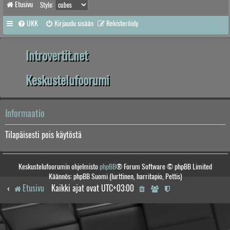
Etusivu
Style:
UKK
Kirjaudu sisään
Rekisteröidy
Introvertit.net
Keskustelufoorumi
Informaatio
Tilapäisesti pois käytöstä
Keskustelufoorumin ohjelmisto
phpBB
® Forum Software © phpBB Limited
Käännös: phpBB Suomi (lurttinen, harritapio, Pettis)
Etusivu
Kaikki ajat ovat
UTC+03:00