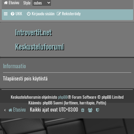
Etusivu
Style:
UKK
Kirjaudu sisään
Rekisteröidy
Introvertit.net
Keskustelufoorumi
Informaatio
Tilapäisesti pois käytöstä
Keskustelufoorumin ohjelmisto
phpBB
® Forum Software © phpBB Limited
Käännös: phpBB Suomi (lurttinen, harritapio, Pettis)
Etusivu
Kaikki ajat ovat
UTC+03:00