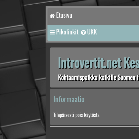
Etusivu
Pikalinkit
UKK
Introvertit.net K
Kohtaamispaikka kaikille Suomen in
Informaatio
Tilapäisesti pois käytöstä