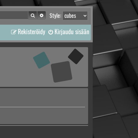
Etsi
Tarkennettu haku
Style:
Rekisteröidy
Kirjaudu sisään