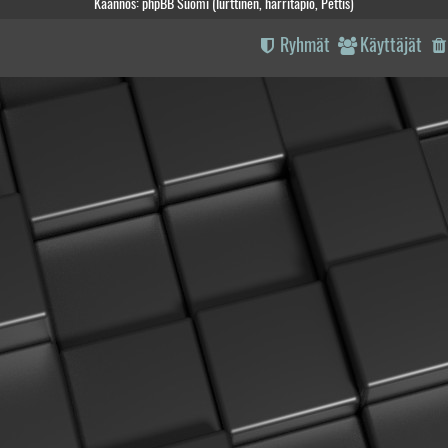
Käännös: phpBB Suomi (lurttinen, harritapio, Pettis)
Ryhmät
Käyttäjät