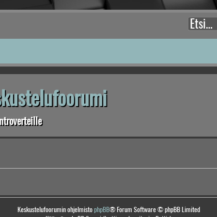
eskustelufoorumi
troverteille
Keskustelufoorumin ohjelmisto
phpBB
® Forum Software © phpBB Limited