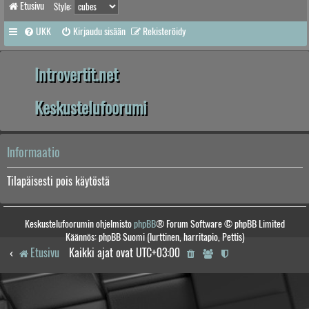
Etusivu
Style:
UKK
Kirjaudu sisään
Rekisteröidy
Introvertit.net
Keskustelufoorumi
Informaatio
Tilapäisesti pois käytöstä
Keskustelufoorumin ohjelmisto
phpBB
® Forum Software © phpBB Limited
Käännös: phpBB Suomi (lurttinen, harritapio, Pettis)
Etusivu
Kaikki ajat ovat
UTC+03:00