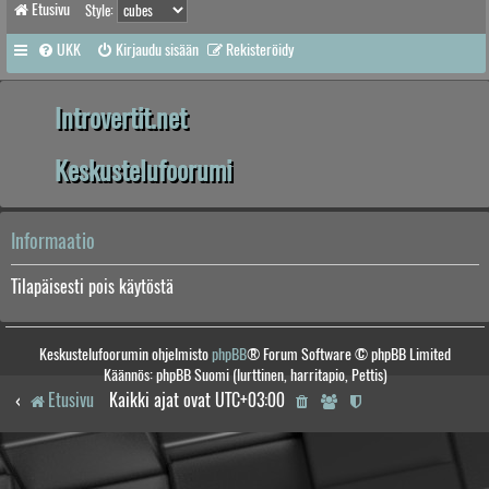
Etusivu
Style:
UKK
Kirjaudu sisään
Rekisteröidy
Introvertit.net
Keskustelufoorumi
Informaatio
Tilapäisesti pois käytöstä
Keskustelufoorumin ohjelmisto
phpBB
® Forum Software © phpBB Limited
Käännös: phpBB Suomi (lurttinen, harritapio, Pettis)
Etusivu
Kaikki ajat ovat
UTC+03:00