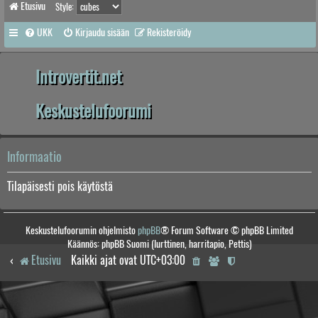
Etusivu
Style:
UKK
Kirjaudu sisään
Rekisteröidy
Introvertit.net
Keskustelufoorumi
Informaatio
Tilapäisesti pois käytöstä
Keskustelufoorumin ohjelmisto
phpBB
® Forum Software © phpBB Limited
Käännös: phpBB Suomi (lurttinen, harritapio, Pettis)
Etusivu
Kaikki ajat ovat
UTC+03:00