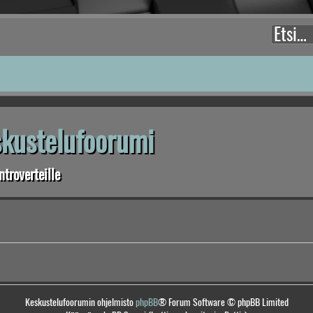
eskustelufoorumi
troverteille
Keskustelufoorumin ohjelmisto
phpBB
® Forum Software © phpBB Limited