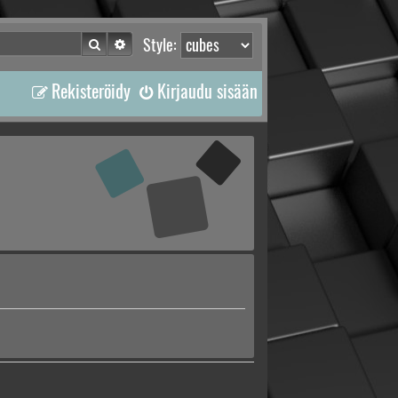
Etsi
Tarkennettu haku
Style:
Rekisteröidy
Kirjaudu sisään