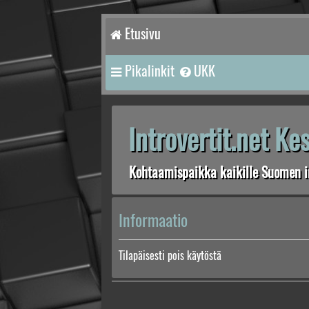
Etusivu
Pikalinkit
UKK
Introvertit.net K
Kohtaamispaikka kaikille Suomen in
Informaatio
Tilapäisesti pois käytöstä