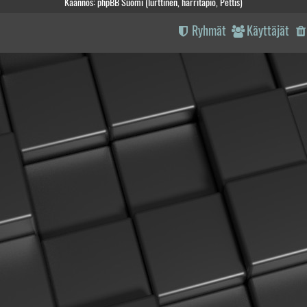
Käännös: phpBB Suomi (lurttinen, harritapio, Pettis)
Ryhmät
Käyttäjät