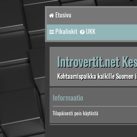
Etusivu
Pikalinkit
UKK
Introvertit.net K
Kohtaamispaikka kaikille Suomen in
Informaatio
Tilapäisesti pois käytöstä