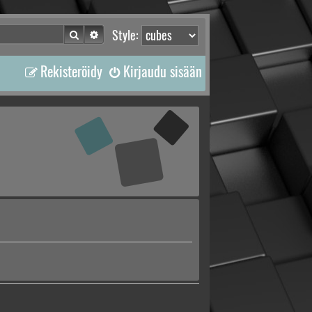
Etsi
Tarkennettu haku
Style:
Rekisteröidy
Kirjaudu sisään