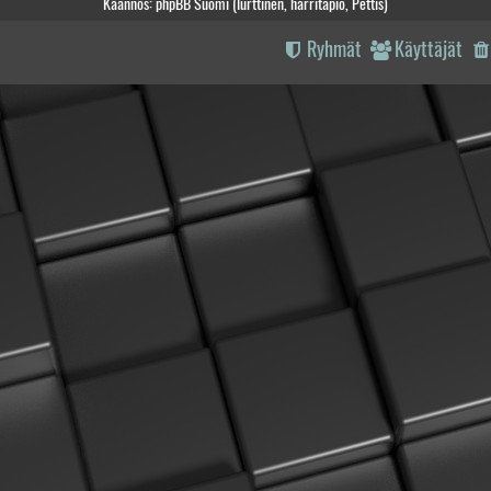
Käännös: phpBB Suomi (lurttinen, harritapio, Pettis)
Ryhmät
Käyttäjät