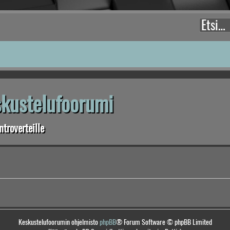
eskustelufoorumi
troverteille
Keskustelufoorumin ohjelmisto
phpBB
® Forum Software © phpBB Limited