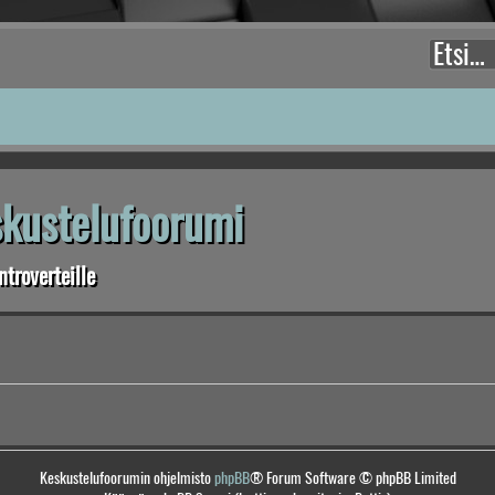
eskustelufoorumi
troverteille
Keskustelufoorumin ohjelmisto
phpBB
® Forum Software © phpBB Limited