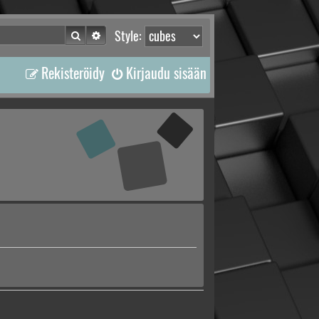
Etsi
Tarkennettu haku
Style:
Rekisteröidy
Kirjaudu sisään