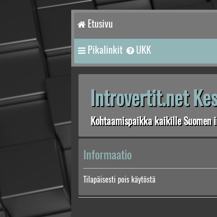
Etusivu
Pikalinkit
UKK
Introvertit.net K
Kohtaamispaikka kaikille Suomen in
Informaatio
Tilapäisesti pois käytöstä