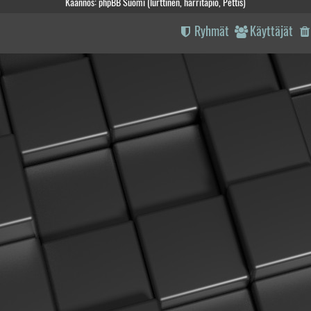
Käännös: phpBB Suomi (lurttinen, harritapio, Pettis)
Ryhmät
Käyttäjät