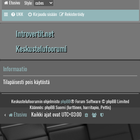
Etusivu
Style:
UKK
Kirjaudu sisään
Rekisteröidy
Introvertit.net
Keskustelufoorumi
Informaatio
Tilapäisesti pois käytöstä
Keskustelufoorumin ohjelmisto
phpBB
® Forum Software © phpBB Limited
Käännös: phpBB Suomi (lurttinen, harritapio, Pettis)
Etusivu
Kaikki ajat ovat
UTC+03:00