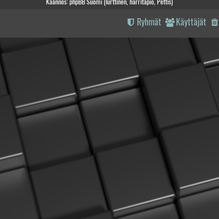
Käännös: phpBB Suomi (lurttinen, harritapio, Pettis)
Ryhmät
Käyttäjät