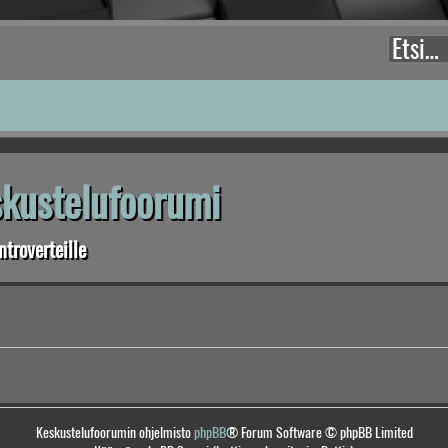
eskustelufoorumi
troverteille
Keskustelufoorumin ohjelmisto
phpBB
® Forum Software © phpBB Limited