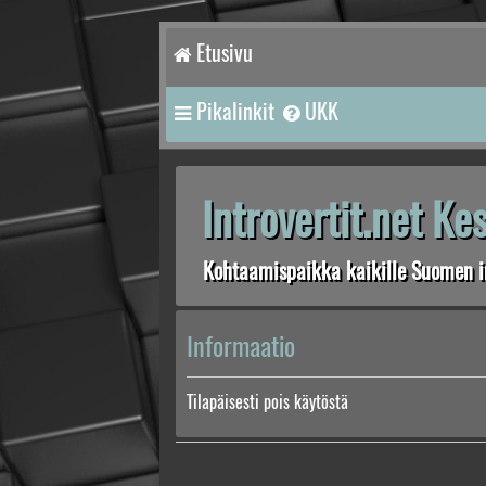
Etusivu
Pikalinkit
UKK
Introvertit.net K
Kohtaamispaikka kaikille Suomen in
Informaatio
Tilapäisesti pois käytöstä