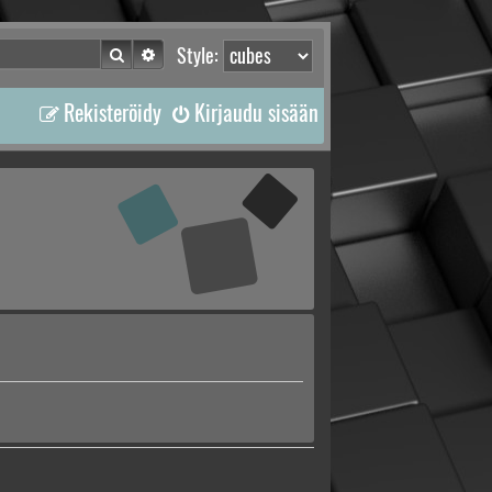
Etsi
Tarkennettu haku
Style:
Rekisteröidy
Kirjaudu sisään