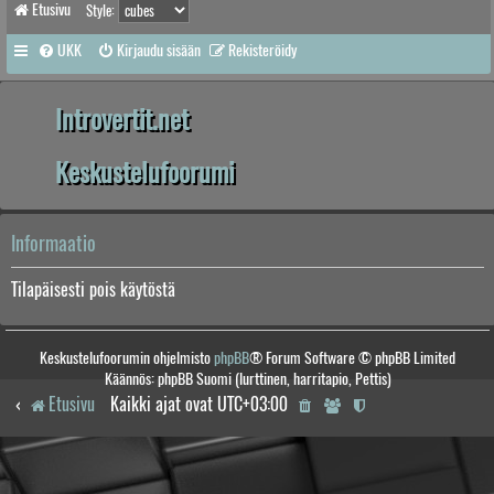
Etusivu
Style:
UKK
Kirjaudu sisään
Rekisteröidy
Introvertit.net
Keskustelufoorumi
Informaatio
Tilapäisesti pois käytöstä
Keskustelufoorumin ohjelmisto
phpBB
® Forum Software © phpBB Limited
Käännös: phpBB Suomi (lurttinen, harritapio, Pettis)
Etusivu
Kaikki ajat ovat
UTC+03:00