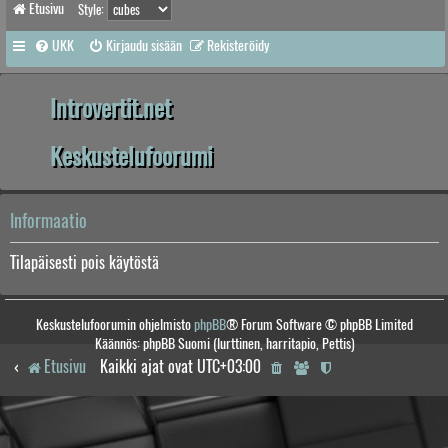
Etusivu
Style:
UKK
Kirjaudu sisään
Rekisteröidy
Introvertit.net
Keskustelufoorumi
Informaatio
Tilapäisesti pois käytöstä
Keskustelufoorumin ohjelmisto
phpBB
® Forum Software © phpBB Limited
Käännös: phpBB Suomi (lurttinen, harritapio, Pettis)
Etusivu
Kaikki ajat ovat
UTC+03:00