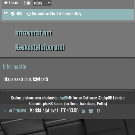
Etusivu
Style:
UKK
Kirjaudu sisään
Rekisteröidy
Introvertit.net
Keskustelufoorumi
Informaatio
Tilapäisesti pois käytöstä
Keskustelufoorumin ohjelmisto
phpBB
® Forum Software © phpBB Limited
Käännös: phpBB Suomi (lurttinen, harritapio, Pettis)
Etusivu
Kaikki ajat ovat
UTC+03:00