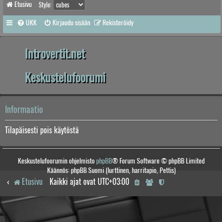
Etusivu
Style:
UKK
Kirjaudu sisään
Rekisteröidy
Introvertit.net
Keskustelufoorumi
Informaatio
Tilapäisesti pois käytöstä
Keskustelufoorumin ohjelmisto
phpBB
® Forum Software © phpBB Limited
Käännös: phpBB Suomi (lurttinen, harritapio, Pettis)
Etusivu
Kaikki ajat ovat
UTC+03:00