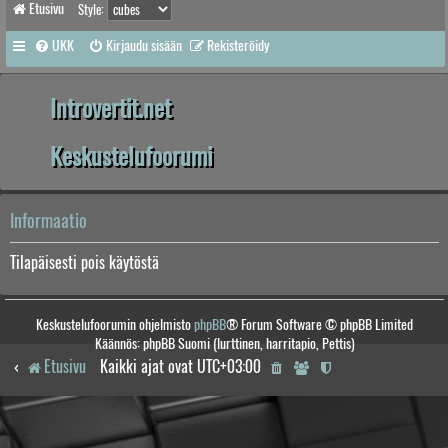
Etusivu
Style:
UKK
Kirjaudu sisään
Rekisteröidy
Introvertit.net
Keskustelufoorumi
Informaatio
Tilapäisesti pois käytöstä
Keskustelufoorumin ohjelmisto
phpBB
® Forum Software © phpBB Limited
Käännös: phpBB Suomi (lurttinen, harritapio, Pettis)
Etusivu
Kaikki ajat ovat
UTC+03:00