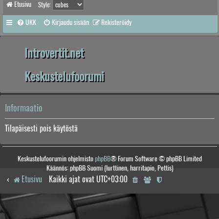
Etusivu
Style:
UKK
Kirjaudu sisään
Rekisteröidy
Introvertit.net
Keskustelufoorumi
Informaatio
Tilapäisesti pois käytöstä
Keskustelufoorumin ohjelmisto
phpBB
® Forum Software © phpBB Limited
Käännös: phpBB Suomi (lurttinen, harritapio, Pettis)
Etusivu
Kaikki ajat ovat
UTC+03:00