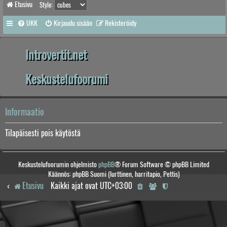
Etusivu
Style:
UKK
Kirjaudu sisään
Rekisteröidy
Introvertit.net
Keskustelufoorumi
Informaatio
Tilapäisesti pois käytöstä
Keskustelufoorumin ohjelmisto
phpBB
® Forum Software © phpBB Limited
Käännös: phpBB Suomi (lurttinen, harritapio, Pettis)
Etusivu
Kaikki ajat ovat
UTC+03:00