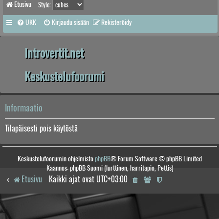
Etusivu
Style:
UKK
Kirjaudu sisään
Rekisteröidy
Introvertit.net
Keskustelufoorumi
Informaatio
Tilapäisesti pois käytöstä
Keskustelufoorumin ohjelmisto
phpBB
® Forum Software © phpBB Limited
Käännös: phpBB Suomi (lurttinen, harritapio, Pettis)
Etusivu
Kaikki ajat ovat
UTC+03:00