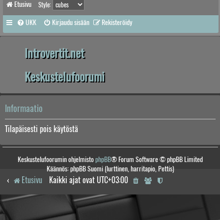
Etusivu
Style:
UKK
Kirjaudu sisään
Rekisteröidy
Introvertit.net
Keskustelufoorumi
Informaatio
Tilapäisesti pois käytöstä
Keskustelufoorumin ohjelmisto
phpBB
® Forum Software © phpBB Limited
Käännös: phpBB Suomi (lurttinen, harritapio, Pettis)
Etusivu
Kaikki ajat ovat
UTC+03:00