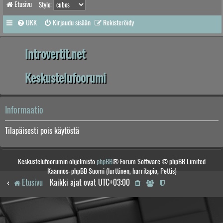
Etusivu
Style:
UKK
Kirjaudu sisään
Rekisteröidy
Introvertit.net
Keskustelufoorumi
Informaatio
Tilapäisesti pois käytöstä
Keskustelufoorumin ohjelmisto
phpBB
® Forum Software © phpBB Limited
Käännös: phpBB Suomi (lurttinen, harritapio, Pettis)
Etusivu
Kaikki ajat ovat
UTC+03:00