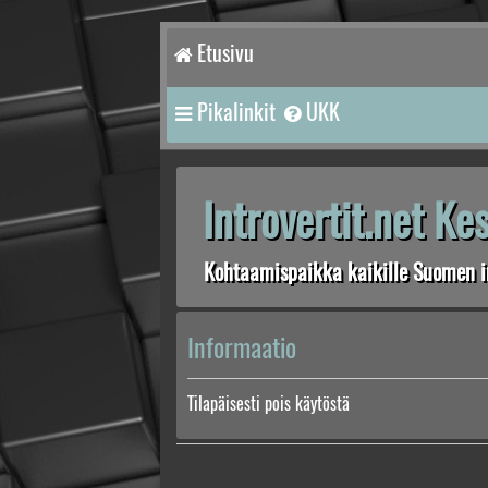
Etusivu
Pikalinkit
UKK
Introvertit.net K
Kohtaamispaikka kaikille Suomen in
Informaatio
Tilapäisesti pois käytöstä