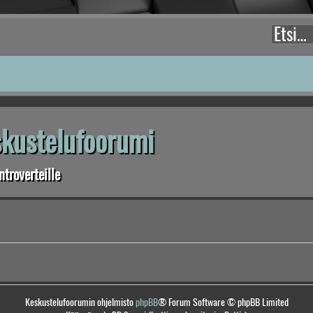
eskustelufoorumi
troverteille
Keskustelufoorumin ohjelmisto
phpBB
® Forum Software © phpBB Limited