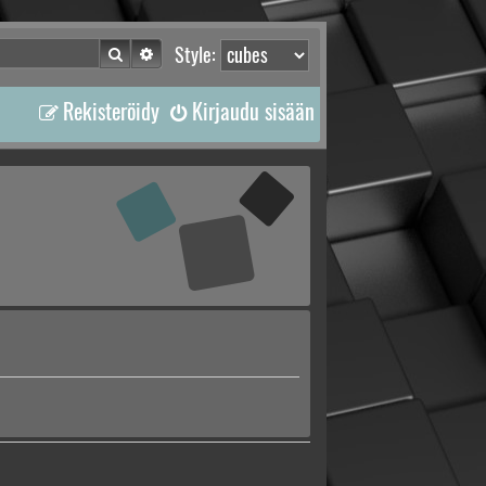
Etsi
Tarkennettu haku
Style:
Rekisteröidy
Kirjaudu sisään