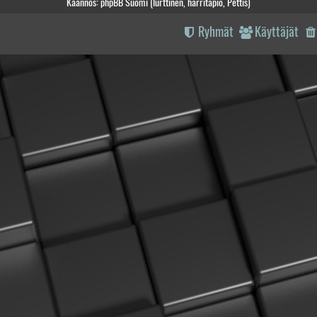
Käännös: phpBB Suomi (lurttinen, harritapio, Pettis)
Ryhmät
Käyttäjät