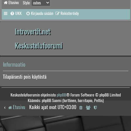
Etusivu
Style:
UKK
Kirjaudu sisään
Rekisteröidy
Introvertit.net
Keskustelufoorumi
Informaatio
Tilapäisesti pois käytöstä
Keskustelufoorumin ohjelmisto
phpBB
® Forum Software © phpBB Limited
Käännös: phpBB Suomi (lurttinen, harritapio, Pettis)
Etusivu
Kaikki ajat ovat
UTC+03:00