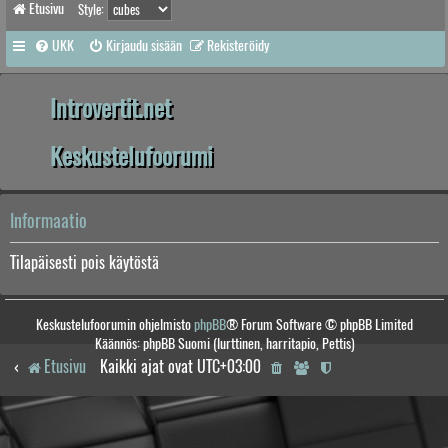
Etusivu
Style:
UKK
Kirjaudu sisään
Rekisteröidy
Introvertit.net
Keskustelufoorumi
Informaatio
Tilapäisesti pois käytöstä
Keskustelufoorumin ohjelmisto
phpBB
® Forum Software © phpBB Limited
Käännös: phpBB Suomi (lurttinen, harritapio, Pettis)
Etusivu
Kaikki ajat ovat
UTC+03:00