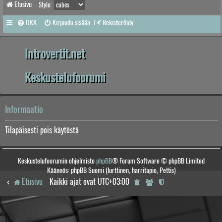
Etusivu
Style:
UKK
Kirjaudu sisään
Rekisteröidy
Introvertit.net
Keskustelufoorumi
Informaatio
Tilapäisesti pois käytöstä
Keskustelufoorumin ohjelmisto
phpBB
® Forum Software © phpBB Limited
Käännös: phpBB Suomi (lurttinen, harritapio, Pettis)
Etusivu
Kaikki ajat ovat
UTC+03:00