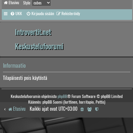
Etusivu
Style:
UKK
Kirjaudu sisään
Rekisteröidy
Introvertit.net
Keskustelufoorumi
Informaatio
Tilapäisesti pois käytöstä
Keskustelufoorumin ohjelmisto
phpBB
® Forum Software © phpBB Limited
Käännös: phpBB Suomi (lurttinen, harritapio, Pettis)
Etusivu
Kaikki ajat ovat
UTC+03:00