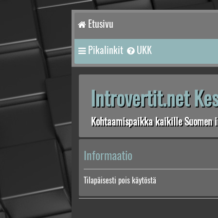
Etusivu
Pikalinkit
UKK
Introvertit.net K
Kohtaamispaikka kaikille Suomen in
Informaatio
Tilapäisesti pois käytöstä