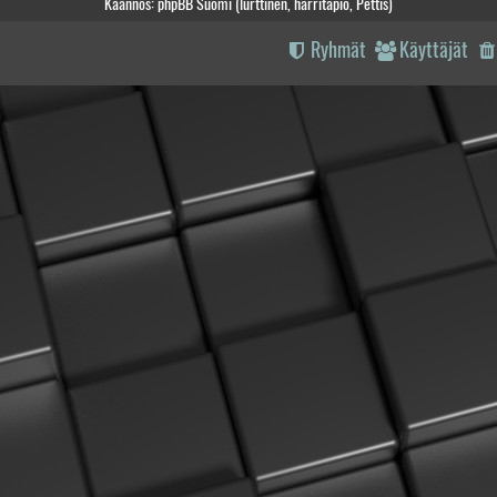
Käännös: phpBB Suomi (lurttinen, harritapio, Pettis)
Ryhmät
Käyttäjät