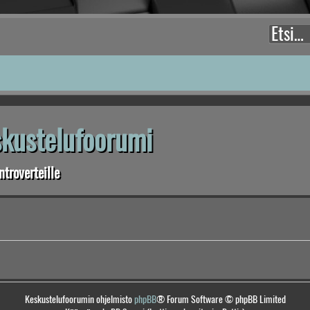
eskustelufoorumi
troverteille
Keskustelufoorumin ohjelmisto
phpBB
® Forum Software © phpBB Limited