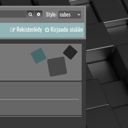
Etsi
Tarkennettu haku
Style:
Rekisteröidy
Kirjaudu sisään