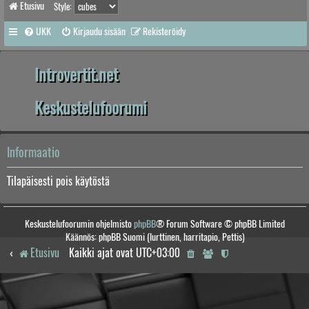
Etusivu
Style:
UKK
Kirjaudu sisään
Rekisteröidy
Introvertit.net
Keskustelufoorumi
Informaatio
Tilapäisesti pois käytöstä
Keskustelufoorumin ohjelmisto
phpBB
® Forum Software © phpBB Limited
Käännös: phpBB Suomi (lurttinen, harritapio, Pettis)
Etusivu
Kaikki ajat ovat
UTC+03:00