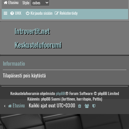
Etusivu
Style:
UKK
Kirjaudu sisään
Rekisteröidy
Introvertit.net
Keskustelufoorumi
Informaatio
Tilapäisesti pois käytöstä
Keskustelufoorumin ohjelmisto
phpBB
® Forum Software © phpBB Limited
Käännös: phpBB Suomi (lurttinen, harritapio, Pettis)
Etusivu
Kaikki ajat ovat
UTC+03:00