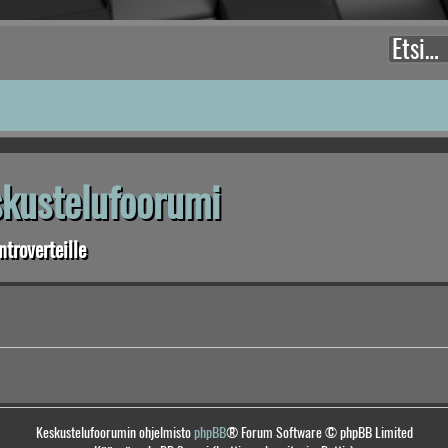
eskustelufoorumi
troverteille
Keskustelufoorumin ohjelmisto
phpBB
® Forum Software © phpBB Limited