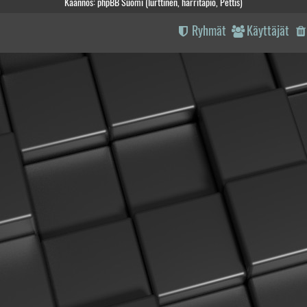
Käännös: phpBB Suomi (lurttinen, harritapio, Pettis)
Ryhmät
Käyttäjät