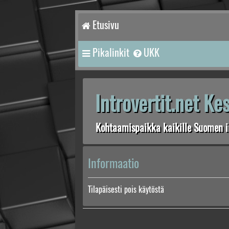
Etusivu
Pikalinkit
UKK
Introvertit.net K
Kohtaamispaikka kaikille Suomen in
Informaatio
Tilapäisesti pois käytöstä