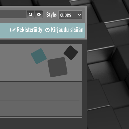
Etsi
Tarkennettu haku
Style:
Rekisteröidy
Kirjaudu sisään