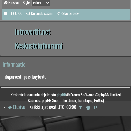
Etusivu
Style:
UKK
Kirjaudu sisään
Rekisteröidy
Introvertit.net
Keskustelufoorumi
Informaatio
Tilapäisesti pois käytöstä
Keskustelufoorumin ohjelmisto
phpBB
® Forum Software © phpBB Limited
Käännös: phpBB Suomi (lurttinen, harritapio, Pettis)
Etusivu
Kaikki ajat ovat
UTC+03:00