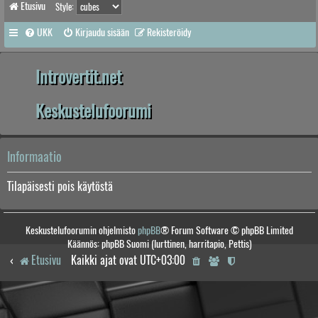
Etusivu
Style:
UKK
Kirjaudu sisään
Rekisteröidy
Introvertit.net
Keskustelufoorumi
Informaatio
Tilapäisesti pois käytöstä
Keskustelufoorumin ohjelmisto
phpBB
® Forum Software © phpBB Limited
Käännös: phpBB Suomi (lurttinen, harritapio, Pettis)
Etusivu
Kaikki ajat ovat
UTC+03:00