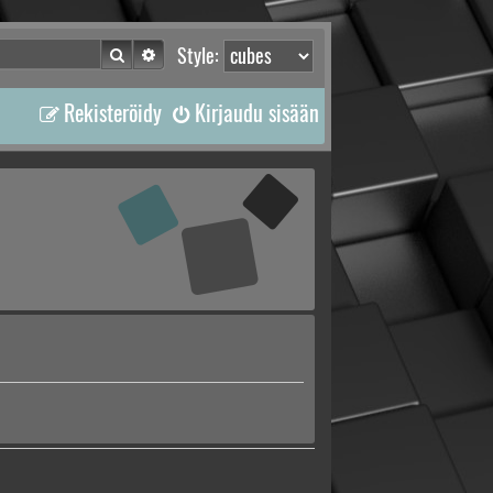
Etsi
Tarkennettu haku
Style:
Rekisteröidy
Kirjaudu sisään