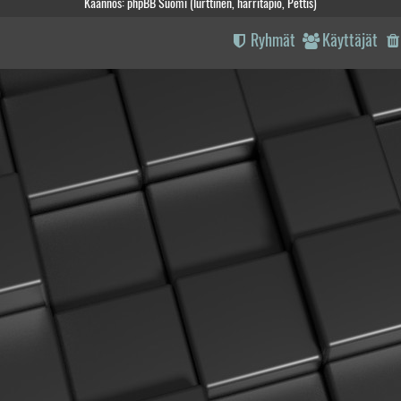
Käännös: phpBB Suomi (lurttinen, harritapio, Pettis)
Ryhmät
Käyttäjät