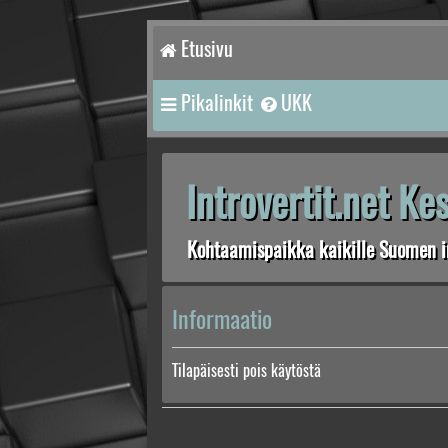
Etusivu
Pikalinkit
UKK
Introvertit.net K
Kohtaamispaikka kaikille Suomen in
Informaatio
Tilapäisesti pois käytöstä