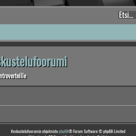
eskustelufoorumi
troverteille
Keskustelufoorumin ohjelmisto
phpBB
® Forum Software © phpBB Limited