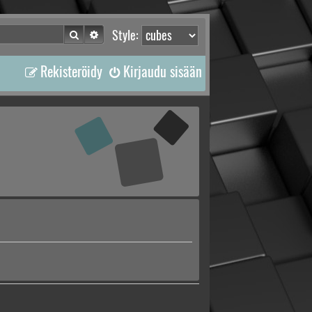
Etsi
Tarkennettu haku
Style:
Rekisteröidy
Kirjaudu sisään