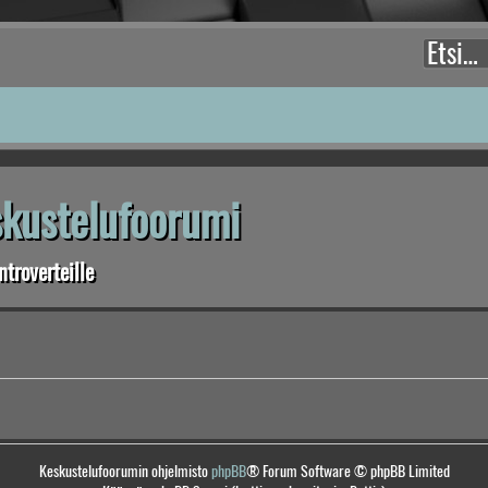
eskustelufoorumi
troverteille
Keskustelufoorumin ohjelmisto
phpBB
® Forum Software © phpBB Limited