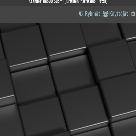
Käännös: phpBB Suomi (lurttinen, harritapio, Pettis)
Ryhmät
Käyttäjät