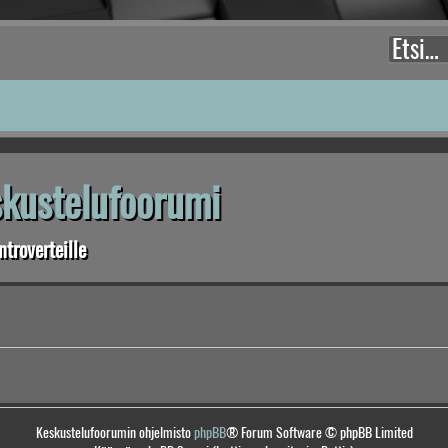
eskustelufoorumi
troverteille
Keskustelufoorumin ohjelmisto
phpBB
® Forum Software © phpBB Limited