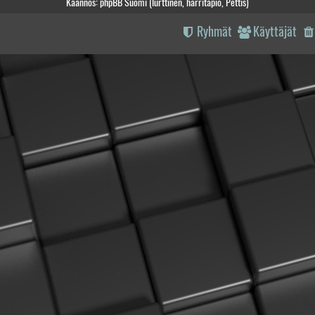
Käännös: phpBB Suomi (lurttinen, harritapio, Pettis)
Ryhmät
Käyttäjät