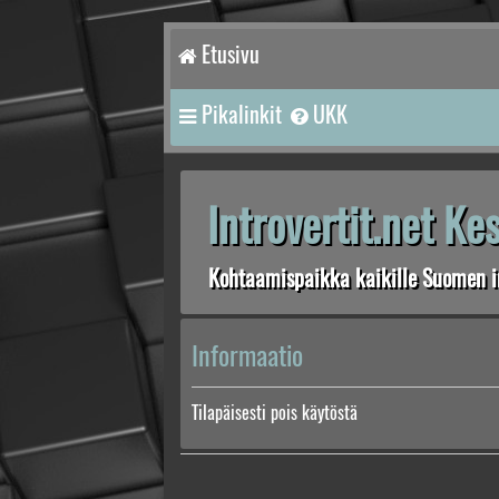
Etusivu
Pikalinkit
UKK
Introvertit.net K
Kohtaamispaikka kaikille Suomen in
Informaatio
Tilapäisesti pois käytöstä