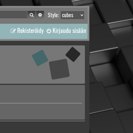
Etsi
Tarkennettu haku
Style:
Rekisteröidy
Kirjaudu sisään