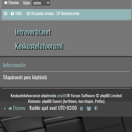
Etusivu
Style:
UKK
Kirjaudu sisään
Rekisteröidy
Introvertit.net
Keskustelufoorumi
Informaatio
Tilapäisesti pois käytöstä
Keskustelufoorumin ohjelmisto
phpBB
® Forum Software © phpBB Limited
Käännös: phpBB Suomi (lurttinen, harritapio, Pettis)
Etusivu
Kaikki ajat ovat
UTC+03:00