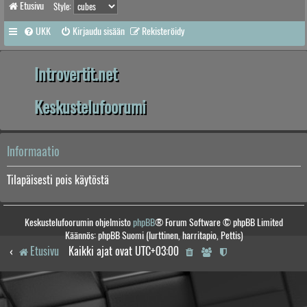
Etusivu
Style:
UKK
Kirjaudu sisään
Rekisteröidy
Introvertit.net
Keskustelufoorumi
Informaatio
Tilapäisesti pois käytöstä
Keskustelufoorumin ohjelmisto
phpBB
® Forum Software © phpBB Limited
Käännös: phpBB Suomi (lurttinen, harritapio, Pettis)
Etusivu
Kaikki ajat ovat
UTC+03:00