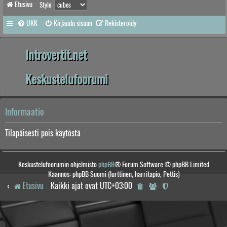
Etusivu
Style:
UKK
Kirjaudu sisään
Rekisteröidy
Introvertit.net
Keskustelufoorumi
Informaatio
Tilapäisesti pois käytöstä
Keskustelufoorumin ohjelmisto
phpBB
® Forum Software © phpBB Limited
Käännös: phpBB Suomi (lurttinen, harritapio, Pettis)
Etusivu
Kaikki ajat ovat
UTC+03:00