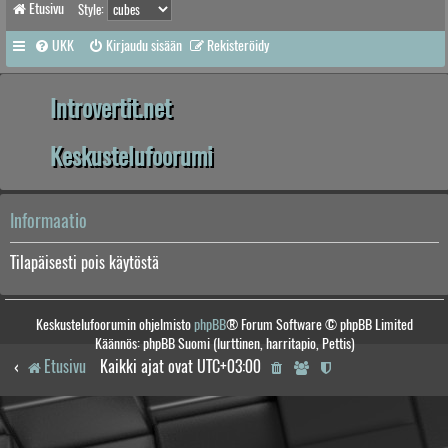
Etusivu
Style:
UKK
Kirjaudu sisään
Rekisteröidy
Introvertit.net
Keskustelufoorumi
Informaatio
Tilapäisesti pois käytöstä
Keskustelufoorumin ohjelmisto
phpBB
® Forum Software © phpBB Limited
Käännös: phpBB Suomi (lurttinen, harritapio, Pettis)
Etusivu
Kaikki ajat ovat
UTC+03:00