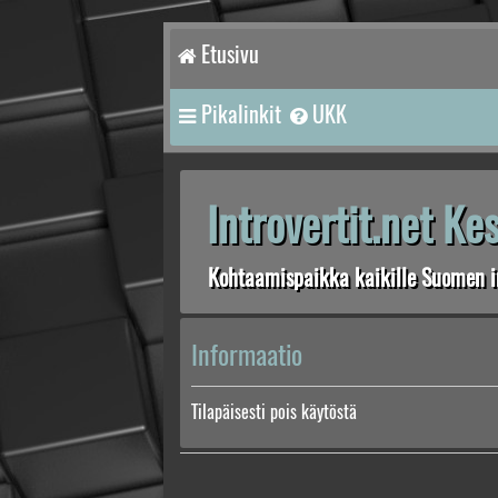
Etusivu
Pikalinkit
UKK
Introvertit.net K
Kohtaamispaikka kaikille Suomen in
Informaatio
Tilapäisesti pois käytöstä