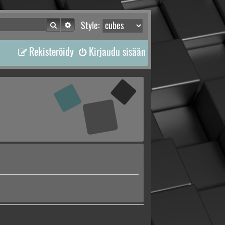
Etsi
Tarkennettu haku
Style:
Rekisteröidy
Kirjaudu sisään