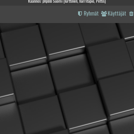
Käännös: phpBB Suomi (lurttinen, harritapio, Pettis)
Ryhmät
Käyttäjät