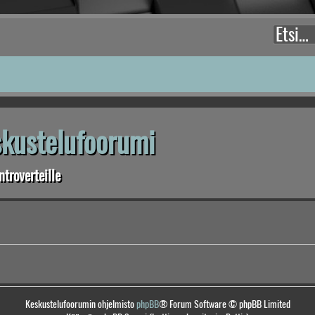
eskustelufoorumi
troverteille
Keskustelufoorumin ohjelmisto
phpBB
® Forum Software © phpBB Limited