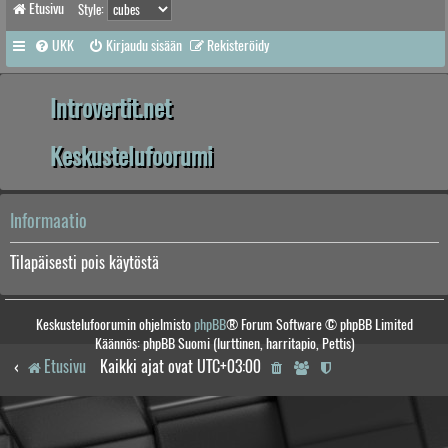
Etusivu
Style:
UKK
Kirjaudu sisään
Rekisteröidy
Introvertit.net
Keskustelufoorumi
Informaatio
Tilapäisesti pois käytöstä
Keskustelufoorumin ohjelmisto
phpBB
® Forum Software © phpBB Limited
Käännös: phpBB Suomi (lurttinen, harritapio, Pettis)
Etusivu
Kaikki ajat ovat
UTC+03:00