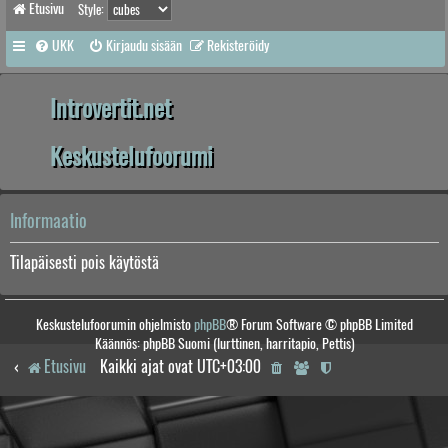
Etusivu
Style:
UKK
Kirjaudu sisään
Rekisteröidy
Introvertit.net
Keskustelufoorumi
Informaatio
Tilapäisesti pois käytöstä
Keskustelufoorumin ohjelmisto
phpBB
® Forum Software © phpBB Limited
Käännös: phpBB Suomi (lurttinen, harritapio, Pettis)
Etusivu
Kaikki ajat ovat
UTC+03:00